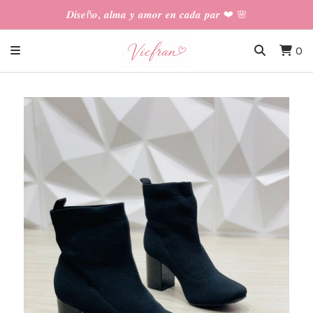
𝑫𝒊𝒔𝒆ñ𝒐, 𝒂𝒍𝒎𝒂 𝒚 𝒂𝒎𝒐𝒓 𝒆𝒏 𝒄𝒂𝒅𝒂 𝒑𝒂𝒓 ❤︎ 🌸
0