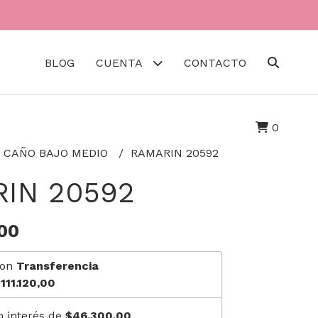
BLOG
CUENTA
CONTACTO
0
 CAÑO BAJO MEDIO
RAMARIN 20592
IN 20592
00
on
Transferencia
111.120,00
n interés de
$46.300,00