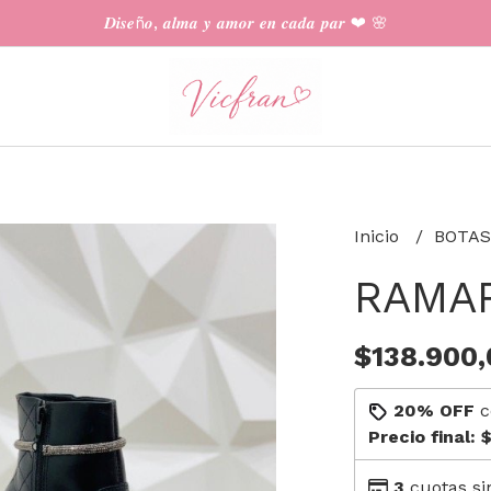
𝑫𝒊𝒔𝒆ñ𝒐, 𝒂𝒍𝒎𝒂 𝒚 𝒂𝒎𝒐𝒓 𝒆𝒏 𝒄𝒂𝒅𝒂 𝒑𝒂𝒓 ❤︎ 🌸
Inicio
BOTAS
RAMAR
$138.900,
20% OFF
c
Precio final:
$
3
cuotas si