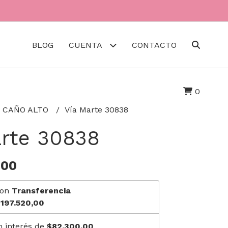
BLOG
CUENTA
CONTACTO
0
 CAÑO ALTO
Vía Marte 30838
arte 30838
,00
on
Transferencia
197.520,00
n interés de
$82.300,00