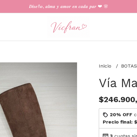
𝑫𝒊𝒔𝒆ñ𝒐, 𝒂𝒍𝒎𝒂 𝒚 𝒂𝒎𝒐𝒓 𝒆𝒏 𝒄𝒂𝒅𝒂 𝒑𝒂𝒓 ❤︎ 🌸
Inicio
BOTAS
Vía M
$246.900
20% OFF
c
Precio final:
$
3
cuotas si