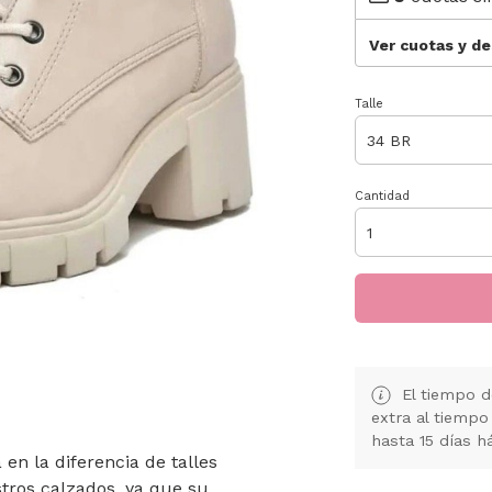
Ver cuotas y d
Talle
Cantidad
El tiempo d
extra al tiempo
hasta 15 días h
en la diferencia de talles
tros calzados, ya que su