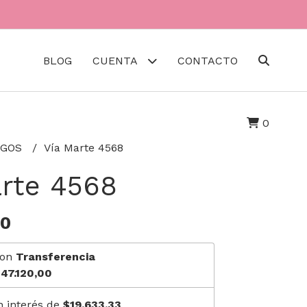
BLOG
CUENTA
CONTACTO
0
EGOS
Vía Marte 4568
arte 4568
00
on
Transferencia
47.120,00
n interés de
$19.633,33