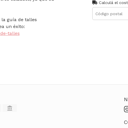
Calculá el cos
la guía de talles
a un éxito:
de-talles
N
C