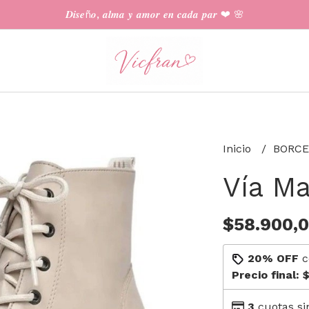
𝑫𝒊𝒔𝒆ñ𝒐, 𝒂𝒍𝒎𝒂 𝒚 𝒂𝒎𝒐𝒓 𝒆𝒏 𝒄𝒂𝒅𝒂 𝒑𝒂𝒓 ❤︎ 🌸
Inicio
BORC
Vía M
$58.900,
20% OFF
c
Precio final:
$
3
cuotas si